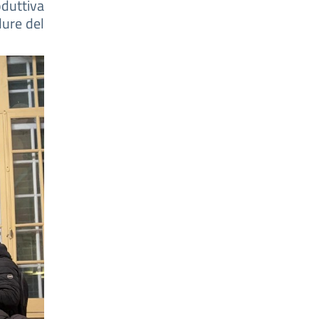
oduttiva
dure del