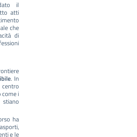
dato il
tto atti
ttimento
iale che
cità di
fessioni
ontiere
bile
. In
 centro
o come i
 stiano
corso ha
sporti,
nti e le