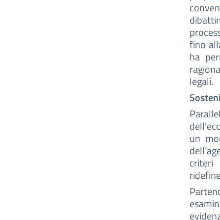
conven
dibatti
process
fino al
ha per
ragiona
legali.
Sosteni
Parall
dell’ec
un mom
dell’ag
criter
ridefin
Partend
esamin
evidenz