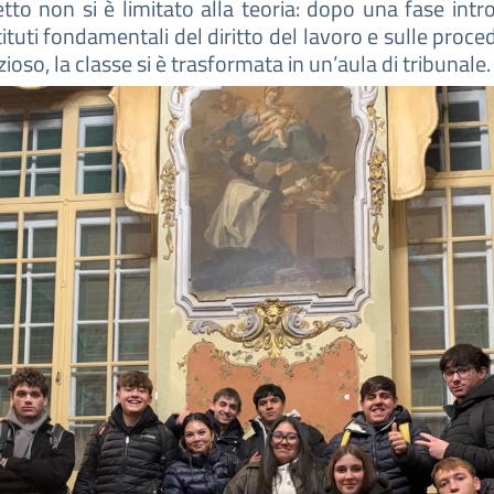
etto non si è limitato alla teoria: dopo una fase intr
stituti fondamentali del diritto del lavoro e sulle proce
ioso, la classe si è trasformata in un’aula di tribunale.