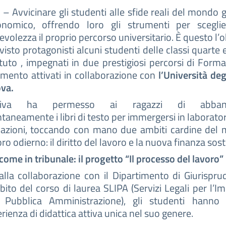
– Avvicinare gli studenti alle sfide reali del mondo g
nomico, offrendo loro gli strumenti per scegli
volezza il proprio percorso universitario. È questo l’o
visto protagonisti alcuni studenti delle classi quarte 
tituto , impegnati in due prestigiosi percorsi di Form
mento attivati in collaborazione con
l’Università deg
ova.
ziativa ha permesso ai ragazzi di abban
neamente i libri di testo per immergersi in laboratori
lazioni, toccando con mano due ambiti cardine del 
oro odierno: il diritto del lavoro e la nuova finanza sost
 come in tribunale: il progetto “Il processo del lavoro”
alla collaborazione con il Dipartimento di Giurispr
bito del corso di laurea SLIPA (Servizi Legali per l’I
 Pubblica Amministrazione), gli studenti hanno 
rienza di didattica attiva unica nel suo genere.