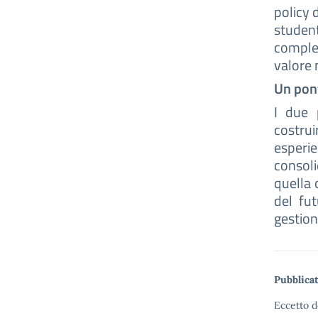
policy d
studen
comples
valore 
Un pont
I due 
costrui
esperie
consol
quella 
del fut
gestion
Pubblicat
Eccetto d