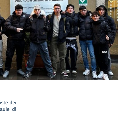
iste dei
aule di