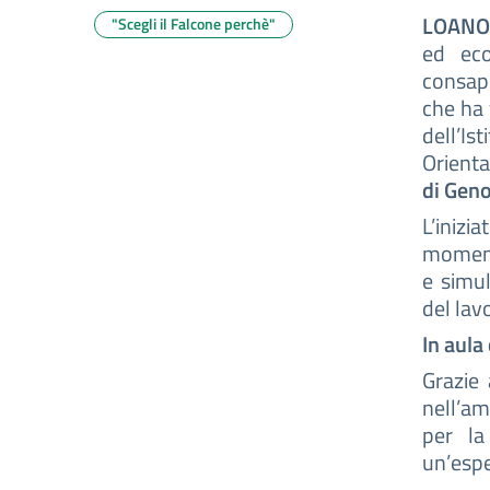
LOANO
"Scegli il Falcone perchè"
ed eco
consape
che ha 
dell’Is
Orienta
di Gen
L’ini
momenta
e simu
del lav
In aula
Grazie 
nell’am
per la
un’espe