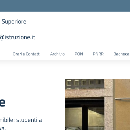
a Superiore
istruzione.it
la scuola
Orari e Contatti
Archivio
PON
PNRR
Bacheca 
e
ibile: studenti a
va.