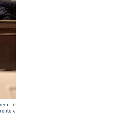
vera e
rrente e