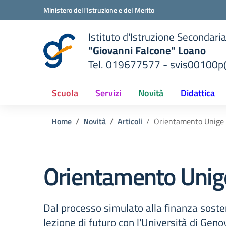
Vai ai contenuti
Vai al menu di navigazione
Vai al footer
Ministero dell'Istruzione e del Merito
Istituto d'Istruzione Secondari
"Giovanni Falcone" Loano
Tel. 019677577 - svis00100p@
— Visita la pagina iniziale del
ella scuola
Scuola
Servizi
Novità
Didattica
Home
Novità
Articoli
Orientamento Unige
Orientamento Unig
Dal processo simulato alla finanza sosten
lezione di futuro con l'Università di Geno