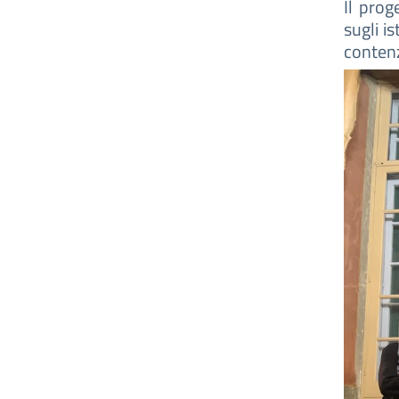
Il prog
sugli i
contenz