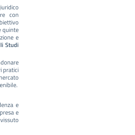
iuridico
ere con
biettivo
e quinte
azione e
li Studi
donare
 pratici
mercato
enibile.
udenza e
mpresa e
vissuto