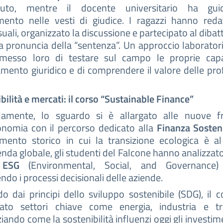
uto, mentre il docente universitario ha gui
mento nelle vesti di giudice. I ragazzi hanno reda
uali, organizzato la discussione e partecipato al diba
la pronuncia della “sentenza”. Un approccio laborator
messo loro di testare sul campo le proprie capa
mento giuridico e di comprendere il valore delle pro
bilità e mercati: il corso “Sustainable Finance”
elamente, lo sguardo si è allargato alle nuove fr
onomia con il percorso dedicato alla
Finanza Sosteni
ento storico in cui la transizione ecologica è al
enda globale, gli studenti del Falcone hanno analizzat
i
ESG
(Environmental, Social, and Governance)
endo i processi decisionali delle aziende.
o dai principi dello sviluppo sostenibile (SDG), il 
ato settori chiave come energia, industria e tra
iando come la sostenibilità influenzi oggi gli investime