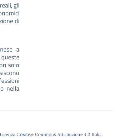
eali, gli
onomici
zione di
anese a
o queste
non solo
siscono
fessioni
 o nella
o Licenza Creative Commons Attribuzione 4.0 Italia.