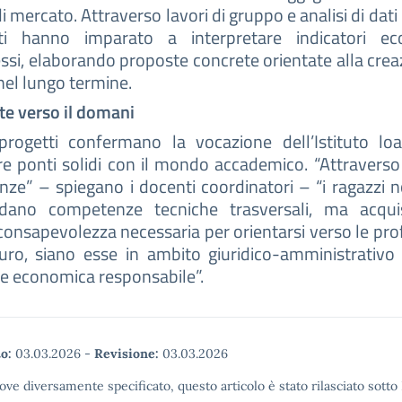
i mercato. Attraverso lavori di gruppo e analisi di dati r
ti hanno imparato a interpretare indicatori ec
si, elaborando proposte concrete orientate alla crea
nel lungo termine.
e verso il domani
progetti confermano la vocazione dell’Istituto lo
re ponti solidi con il mondo accademico. “Attravers
nze” – spiegano i docenti coordinatori – “i ragazzi 
idano competenze tecniche trasversali, ma acqui
consapevolezza necessaria per orientarsi verso le pro
uro, siano esse in ambito giuridico-amministrativo
e economica responsabile”.
o:
03.03.2026
-
Revisione:
03.03.2026
ove diversamente specificato, questo articolo è stato rilasciato sott