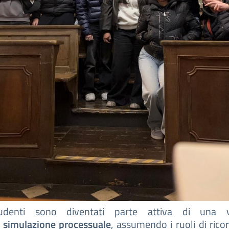
tudenti sono diventati parte attiva di una 
a
simulazione processuale
, assumendo i ruoli di rico