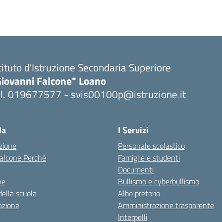
tituto d'Istruzione Secondaria Superiore
Giovanni Falcone" Loano
el. 019677577 - svis00100p@istruzione.it
Visita la pagina iniziale della scuola
la
I Servizi
zione
Personale scolastico
 Falcone Perchè
Famiglie e studenti
Documenti
ne
Bullismo e cyberbullismo
della scuola
Albo pretorio
azione
Amministrazione trasparente
Interpelli