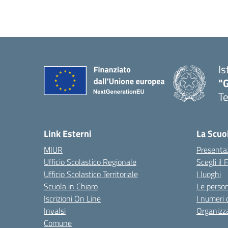
Is
"
T
— 
Link Esterni
La Scuo
MIUR
Presenta
Ufficio Scolastico Regionale
Scegli il
Ufficio Scolastico Territoriale
I luoghi
Scuola in Chiaro
Le perso
Iscrizioni On Line
I numeri 
Invalsi
Organizz
Comune