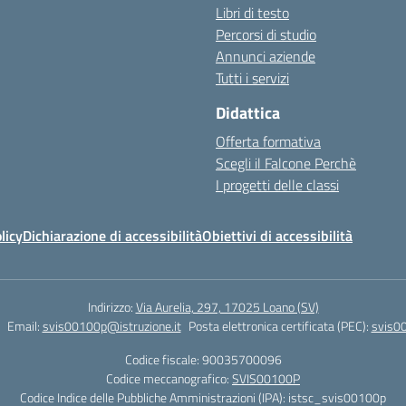
Libri di testo
Percorsi di studio
Annunci aziende
Tutti i servizi
Didattica
Offerta formativa
Scegli il Falcone Perchè
I progetti delle classi
licy
Dichiarazione di accessibilità
Obiettivi di accessibilità
Indirizzo:
Via Aurelia, 297, 17025 Loano (SV)
Email:
svis00100p@istruzione.it
Posta elettronica certificata (PEC):
svis00
Codice fiscale: 90035700096
Codice meccanografico:
SVIS00100P
Codice Indice delle Pubbliche Amministrazioni (IPA): istsc_svis00100p