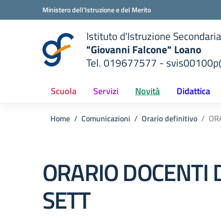
Vai ai contenuti
Vai al menu di navigazione
Vai al footer
Ministero dell'Istruzione e del Merito
Istituto d'Istruzione Secondari
"Giovanni Falcone" Loano
Tel. 019677577 - svis00100p@
— Visita la pagina iniziale del
ella scuola
Scuola
Servizi
Novità
Didattica
Home
Comunicazioni
Orario definitivo
ORA
ORARIO DOCENTI 
SETT