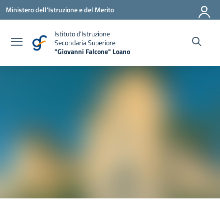
Vai ai contenuti
Vai al menu di navigazione
Vai al footer
Ministero dell'Istruzione e del Merito
Istituto d'Istruzione
Secondaria Superiore
"Giovanni Falcone" Loano
— Visita la pagina iniziale della scuola