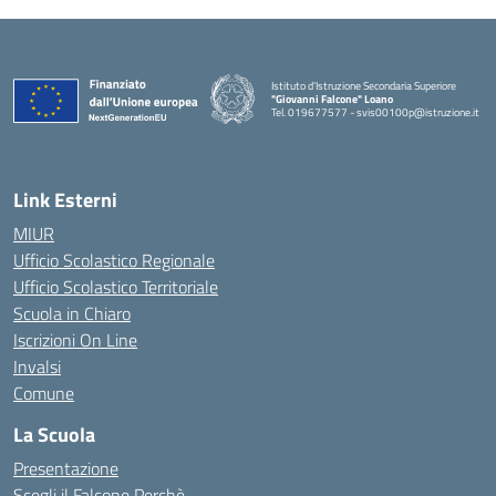
Istituto d'Istruzione Secondaria Superiore
"Giovanni Falcone" Loano
Tel. 019677577 - svis00100p@istruzione.it
— Visita la pagina iniziale della scuola
Link Esterni
MIUR
Ufficio Scolastico Regionale
Ufficio Scolastico Territoriale
Scuola in Chiaro
Iscrizioni On Line
Invalsi
Comune
La Scuola
Presentazione
Scegli il Falcone Perchè