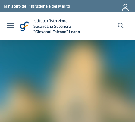
Vai ai contenuti
Vai al menu di navigazione
Vai al footer
Ministero dell'Istruzione e del Merito
Istituto d'Istruzione
Secondaria Superiore
"Giovanni Falcone" Loano
— Visita la pagina iniziale della scuola