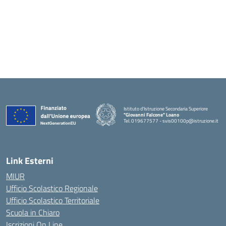
Istituto d'Istruzione Secondaria Superiore
"Giovanni Falcone" Loano
Tel. 019677577 - svis00100p@istruzione.it
— Visita la pagina iniziale della scuola
Link Esterni
MIUR
Ufficio Scolastico Regionale
Ufficio Scolastico Territoriale
Scuola in Chiaro
Iscrizioni On Line