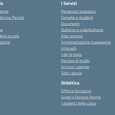
la
I Servizi
zione
Personale scolastico
 Falcone Perchè
Famiglie e studenti
Documenti
ne
Bullismo e cyberbullismo
della scuola
Albo pretorio
azione
Amministrazione trasparente
Interpelli
Libri di testo
Percorsi di studio
Annunci aziende
Tutti i servizi
Didattica
Offerta formativa
Scegli il Falcone Perchè
I progetti delle classi