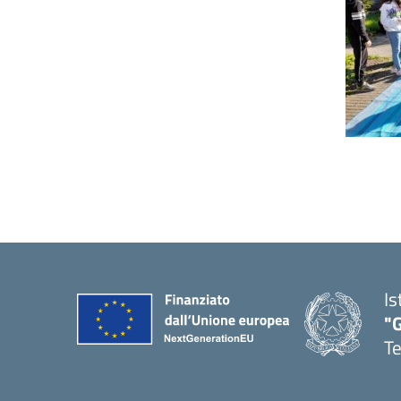
Is
"
T
— 