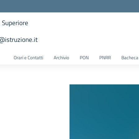
a Superiore
istruzione.it
la scuola
Orari e Contatti
Archivio
PON
PNRR
Bacheca 