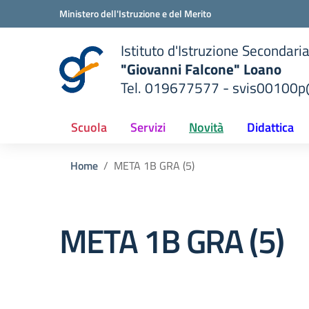
Vai ai contenuti
Vai al menu di navigazione
Vai al footer
Ministero dell'Istruzione e del Merito
Istituto d'Istruzione Secondari
"Giovanni Falcone" Loano
Tel. 019677577 - svis00100p@
— Visita la pagina iniziale del
ella scuola
Scuola
Servizi
Novità
Didattica
Home
META 1B GRA (5)
META 1B GRA (5)