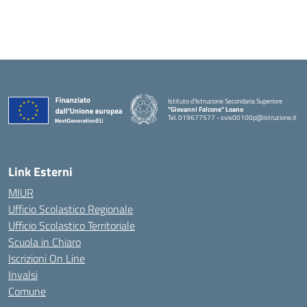
Istituto d'Istruzione Secondaria Superiore
"Giovanni Falcone" Loano
Tel. 019677577 - svis00100p@istruzione.it
— Visita la pagina iniziale della scuola
Link Esterni
MIUR
Ufficio Scolastico Regionale
Ufficio Scolastico Territoriale
Scuola in Chiaro
Iscrizioni On Line
Invalsi
Comune