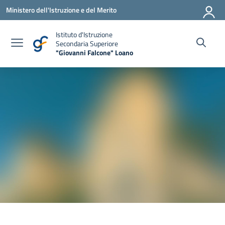
Vai ai contenuti
Vai al menu di navigazione
Vai al footer
Ministero dell'Istruzione e del Merito
Istituto d'Istruzione
Secondaria Superiore
"Giovanni Falcone" Loano
— Visita la pagina iniziale della scuola