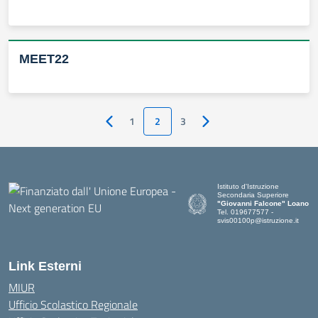
MEET22
1
2
3
Pagina precedente
Pagina successiva
Istituto d'Istruzione
Secondaria Superiore
"Giovanni Falcone" Loano
Tel. 019677577 -
svis00100p@istruzione.it
— Visita la pagina iniziale dell
Link Esterni
MIUR
Ufficio Scolastico Regionale