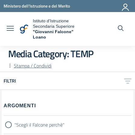
Vai ai contenuti
Vai al menu di navigazione
Vai al footer
Ministero dell'Istruzione e del Merito
Istituto d'Istruzione
Secondaria Superiore
"Giovanni Falcone"
Loano
— Visita la pagina iniziale della scuola
Media Category:
TEMP
Stampa / Condividi
FILTRI
Filtri
ARGOMENTI
"Scegli il Falcone perchè"