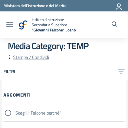
Vai ai contenuti
Vai al menu di navigazione
Vai al footer
Ministero dell'Istruzione e del Merito
Istituto d'Istruzione
Secondaria Superiore
"Giovanni Falcone" Loano
— Visita la pagina iniziale della scuola
Media Category:
TEMP
Stampa / Condividi
FILTRI
Filtri
ARGOMENTI
"Scegli il Falcone perchè"