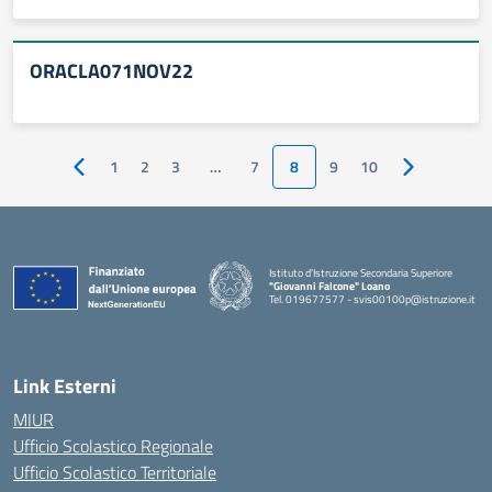
ORACLA071NOV22
1
2
3
…
7
8
9
10
Pagina precedente
Pagina succe
Istituto d'Istruzione Secondaria Superiore
"Giovanni Falcone" Loano
Tel. 019677577 - svis00100p@istruzione.it
— Visita la pagina iniziale della scuola
Link Esterni
MIUR
Ufficio Scolastico Regionale
Ufficio Scolastico Territoriale