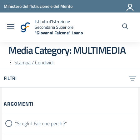
Vai ai contenuti
Vai al menu di navigazione
Vai al footer
Ministero dell'Istruzione e del Merito
Istituto d'Istruzione
Secondaria Superiore
"Giovanni Falcone" Loano
— Visita la pagina iniziale della scuola
Media Category:
MULTIMEDIA
Stampa / Condividi
FILTRI
Filtri
ARGOMENTI
"Scegli il Falcone perchè"