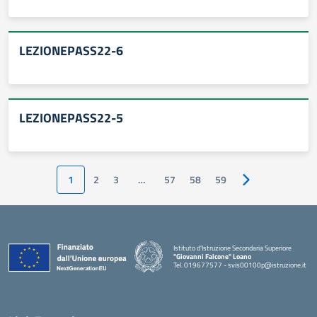
LEZIONEPASS22-6
LEZIONEPASS22-5
1
2
3
…
57
58
59
Pagina successiv
Istituto d'Istruzione Secondaria Superiore
"Giovanni Falcone" Loano
Tel. 019677577 - svis00100p@istruzione.it
— Visita la pagina iniziale della scuola