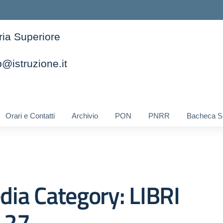
ria Superiore
@istruzione.it
ella scuola
Orari e Contatti
Archivio
PON
PNRR
Bacheca S
dia Category:
LIBRI
-27