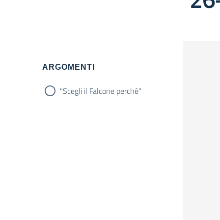
Filtri
ARGOMENTI
"Scegli il Falcone perchè"