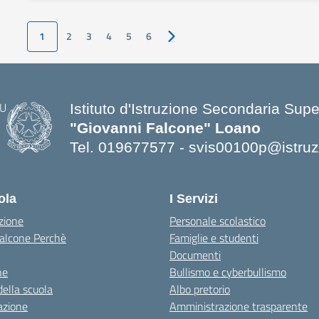
1
2
3
4
5
6
Pagina successiva
Istituto d'Istruzione Secondaria Supe
"Giovanni Falcone" Loano
Tel. 019677577 - svis00100p@istruzi
— Visita la pagina iniziale della scuo
ola
I Servizi
zione
Personale scolastico
 Falcone Perchè
Famiglie e studenti
Documenti
ne
Bullismo e cyberbullismo
della scuola
Albo pretorio
azione
Amministrazione trasparente