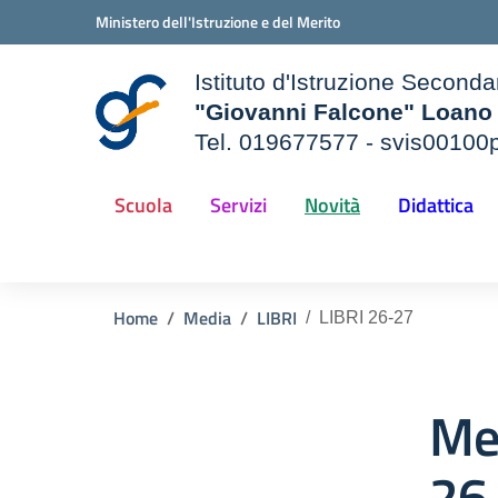
Vai ai contenuti
Vai al menu di navigazione
Vai al footer
Ministero dell'Istruzione e del Merito
Istituto d'Istruzione Seconda
"Giovanni Falcone" Loano
Tel. 019677577 - svis00100p
— Visita la pagina iniziale d
della scuola
Scuola
Servizi
Novità
Didattica
Home
Media
LIBRI
LIBRI 26-27
Me
26