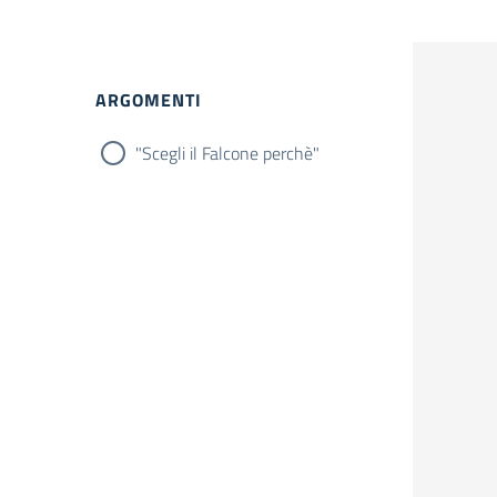
Filtri
ARGOMENTI
"Scegli il Falcone perchè"