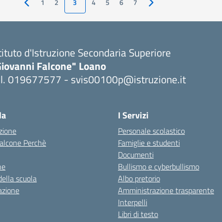
1
2
3
4
5
6
7
Pagina precedente
Pagina successiva
tituto d'Istruzione Secondaria Superiore
Giovanni Falcone" Loano
el. 019677577 - svis00100p@istruzione.it
Visita la pagina iniziale della scuola
la
I Servizi
zione
Personale scolastico
 Falcone Perchè
Famiglie e studenti
Documenti
ne
Bullismo e cyberbullismo
della scuola
Albo pretorio
azione
Amministrazione trasparente
Interpelli
Libri di testo