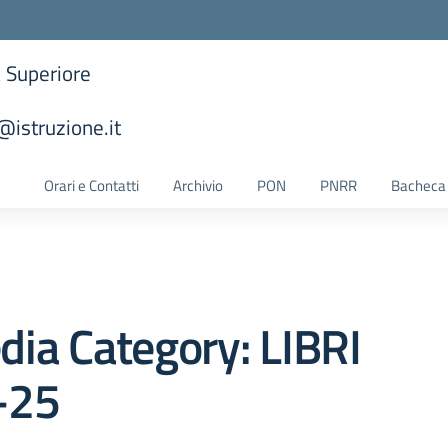
a Superiore
istruzione.it
la scuola
Orari e Contatti
Archivio
PON
PNRR
Bacheca 
dia Category:
LIBRI
-25