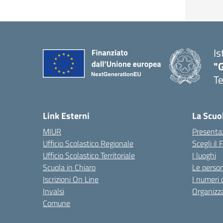
Is
"
T
— 
Link Esterni
La Scuo
MIUR
Presenta
Ufficio Scolastico Regionale
Scegli il
Ufficio Scolastico Territoriale
I luoghi
Scuola in Chiaro
Le perso
Iscrizioni On Line
I numeri 
Invalsi
Organizz
Comune