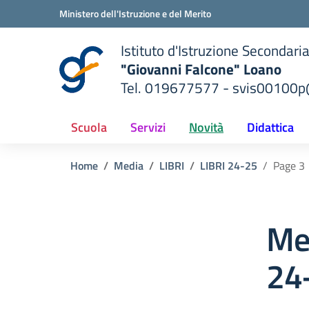
Vai ai contenuti
Vai al menu di navigazione
Vai al footer
Ministero dell'Istruzione e del Merito
Istituto d'Istruzione Secondari
"Giovanni Falcone" Loano
Tel. 019677577 - svis00100p@
— Visita la pagina iniziale del
ella scuola
Scuola
Servizi
Novità
Didattica
Home
Media
LIBRI
LIBRI 24-25
Page 3
Me
24