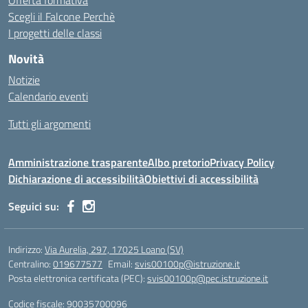
Offerta formativa
Scegli il Falcone Perchè
I progetti delle classi
Novità
Notizie
Calendario eventi
Tutti gli argomenti
Amministrazione trasparente
Albo pretorio
Privacy Policy
Dichiarazione di accessibilità
Obiettivi di accessibilità
Seguici su:
Indirizzo:
Via Aurelia, 297, 17025 Loano (SV)
Centralino:
019677577
Email:
svis00100p@istruzione.it
Posta elettronica certificata (PEC):
svis00100p@pec.istruzione.it
Codice fiscale: 90035700096