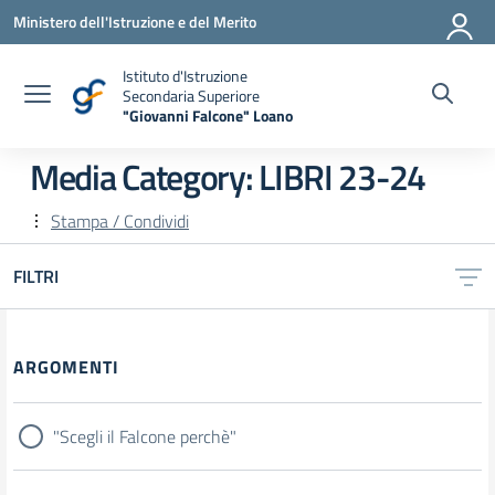
Vai ai contenuti
Vai al menu di navigazione
Vai al footer
Ministero dell'Istruzione e del Merito
Istituto d'Istruzione
Secondaria Superiore
"Giovanni Falcone" Loano
— Visita la pagina iniziale della scuola
Media Category:
LIBRI 23-24
Stampa / Condividi
FILTRI
Filtri
ARGOMENTI
"Scegli il Falcone perchè"