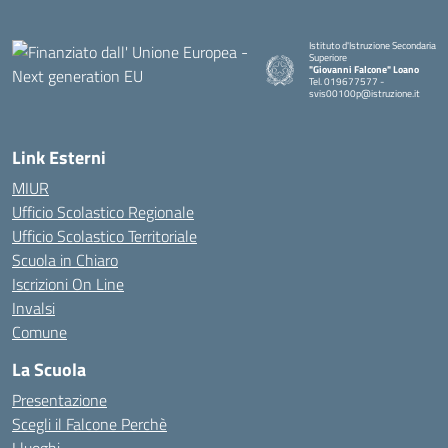
Istituto d'Istruzione Secondaria
Superiore
"Giovanni Falcone" Loano
Tel. 019677577 -
svis00100p@istruzione.it
— Visita la pagina iniziale della sc
Link Esterni
MIUR
Ufficio Scolastico Regionale
Ufficio Scolastico Territoriale
Scuola in Chiaro
Iscrizioni On Line
Invalsi
Comune
La Scuola
Presentazione
Scegli il Falcone Perchè