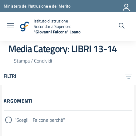
Vai ai contenuti
Vai al menu di navigazione
Vai al footer
Ministero dell'Istruzione e del Merito
Istituto d'Istruzione
Secondaria Superiore
"Giovanni Falcone" Loano
— Visita la pagina iniziale della scuola
Media Category:
LIBRI 13-14
Stampa / Condividi
FILTRI
Filtri
ARGOMENTI
"Scegli il Falcone perchè"