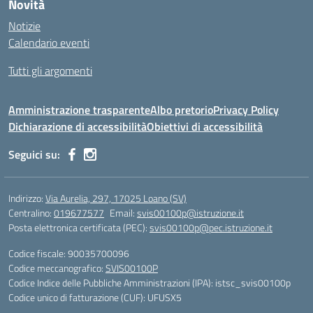
Novità
Notizie
Calendario eventi
Tutti gli argomenti
Amministrazione trasparente
Albo pretorio
Privacy Policy
Dichiarazione di accessibilità
Obiettivi di accessibilità
Seguici su:
Indirizzo:
Via Aurelia, 297, 17025 Loano (SV)
Centralino:
019677577
Email:
svis00100p@istruzione.it
Posta elettronica certificata (PEC):
svis00100p@pec.istruzione.it
Codice fiscale: 90035700096
Codice meccanografico:
SVIS00100P
Codice Indice delle Pubbliche Amministrazioni (IPA): istsc_svis00100p
Codice unico di fatturazione (CUF): UFUSX5