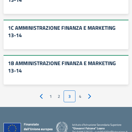
1C AMMINISTRAZIONE FINANZA E MARKETING
13-14
1B AMMINISTRAZIONE FINANZA E MARKETING
13-14
1
2
3
4
Pagina precedente
Pagina successiva
Istituto d'Istruzione Secondaria Superiore
"Giovanni Falcone" Loano
Tel. 019677577 - svis00100p@istruzione.it