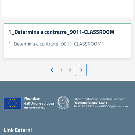
1_Determina a contrarre_9011-CLASSROOM
1_Determina a contrarre_9011-CLASSROOM
1
2
3
Pagina precedente
Istituto d'Istruzione Secondaria Superiore
"Giovanni Falcone" Loano
Tel. 019677577 - svis00100p@istruzione.it
— Visita la pagina iniziale della scuola
Link Esterni