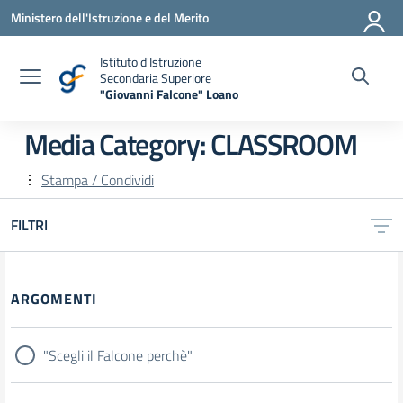
Vai ai contenuti
Vai al menu di navigazione
Vai al footer
Ministero dell'Istruzione e del Merito
Istituto d'Istruzione
Secondaria Superiore
"Giovanni Falcone" Loano
— Visita la pagina iniziale della scuola
Media Category:
CLASSROOM
Stampa / Condividi
FILTRI
Filtri
ARGOMENTI
"Scegli il Falcone perchè"