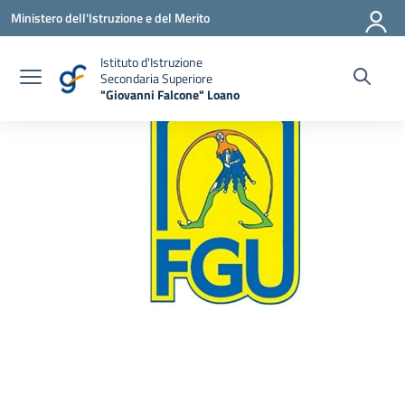
Vai ai contenuti
Vai al menu di navigazione
Vai al footer
Ministero dell'Istruzione e del Merito
Istituto d'Istruzione
Secondaria Superiore
"Giovanni Falcone" Loano
— Visita la pagina iniziale della scuola