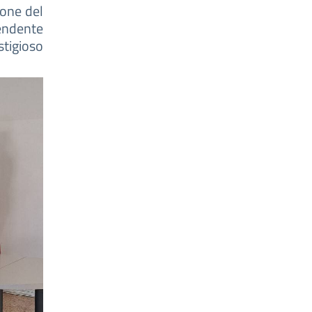
ione del
endente
estigioso