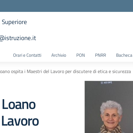
a Superiore
istruzione.it
la scuola
Orari e Contatti
Archivio
PON
PNRR
Bacheca 
Loano ospita i Maestri del Lavoro per discutere di etica e sicurezza
i Loano
l Lavoro