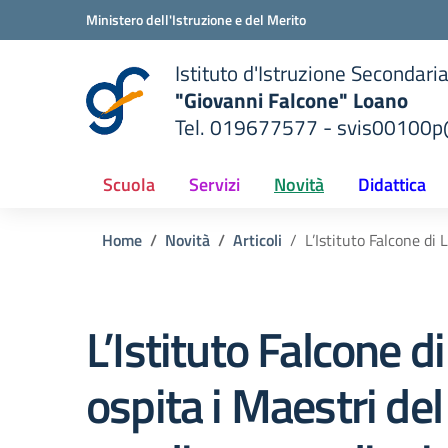
Vai ai contenuti
Vai al menu di navigazione
Vai al footer
Ministero dell'Istruzione e del Merito
Istituto d'Istruzione Secondari
"Giovanni Falcone" Loano
Tel. 019677577 - svis00100p@
— Visita la pagina iniziale del
ella scuola
Scuola
Servizi
Novità
Didattica
Home
Novità
Articoli
L’Istituto Falcone di 
L’Istituto Falcone d
ospita i Maestri de