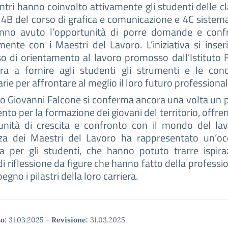
ontri hanno coinvolto attivamente gli studenti delle cl
 4B del corso di grafica e comunicazione e 4C siste
nno avuto l’opportunità di porre domande e confr
mente con i Maestri del Lavoro. L’iniziativa si inser
o di orientamento al lavoro promosso dall’Istituto 
ra a fornire agli studenti gli strumenti e le con
rie per affrontare al meglio il loro futuro professional
uto Giovanni Falcone si conferma ancora una volta un 
ento per la formazione dei giovani del territorio, offre
unità di crescita e confronto con il mondo del lav
za dei Maestri del Lavoro ha rappresentato un’oc
sa per gli studenti, che hanno potuto trarre ispira
di riflessione da figure che hanno fatto della professio
egno i pilastri della loro carriera.
o:
31.03.2025
-
Revisione:
31.03.2025