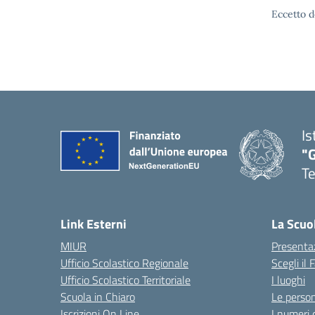
Eccetto d
Is
"
T
— 
Link Esterni
La Scuo
MIUR
Presenta
Ufficio Scolastico Regionale
Scegli il
Ufficio Scolastico Territoriale
I luoghi
Scuola in Chiaro
Le perso
Iscrizioni On Line
I numeri 