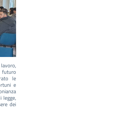
 lavoro,
l futuro
rato le
rtuni e
monianza
i legge,
ere dei