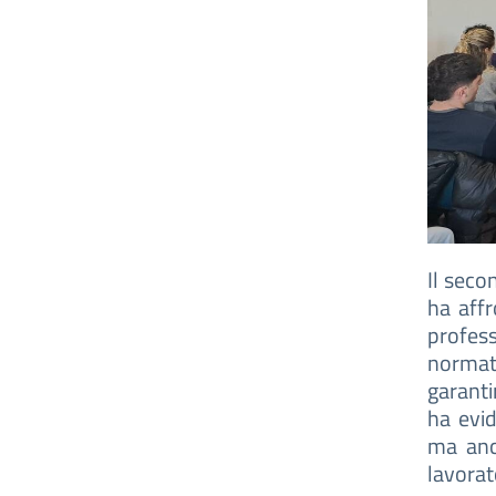
Il seco
ha affr
profes
normat
garanti
ha evid
ma anc
lavorat