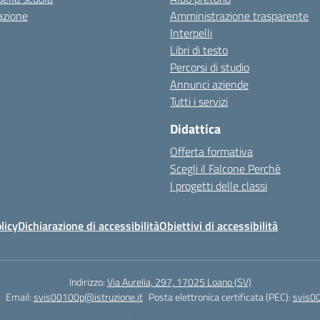
azione
Amministrazione trasparente
Interpelli
Libri di testo
Percorsi di studio
Annunci aziende
Tutti i servizi
Didattica
Offerta formativa
Scegli il Falcone Perchè
I progetti delle classi
licy
Dichiarazione di accessibilità
Obiettivi di accessibilità
Indirizzo:
Via Aurelia, 297, 17025 Loano (SV)
Email:
svis00100p@istruzione.it
Posta elettronica certificata (PEC):
svis00