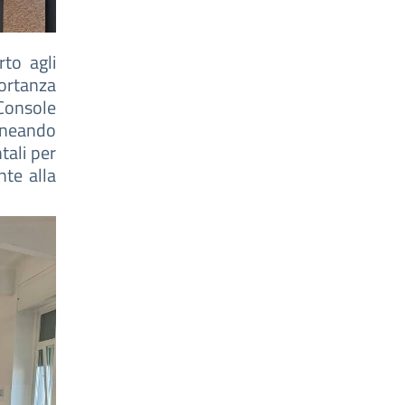
rto agli
portanza
 Console
ineando
tali per
nte alla