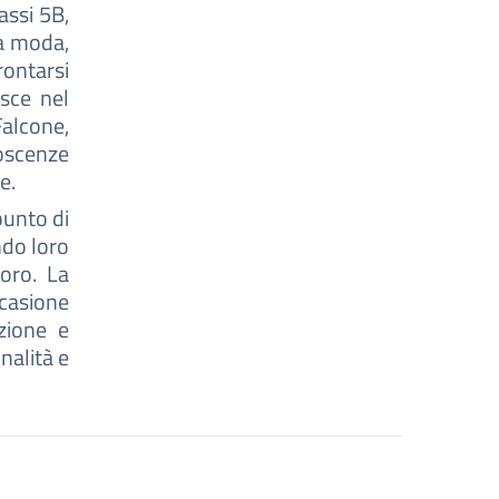
assi 5B,
ma moda,
ontarsi
isce nel
Falcone,
oscenze
e.
punto di
ndo loro
oro. La
casione
zione e
nalità e