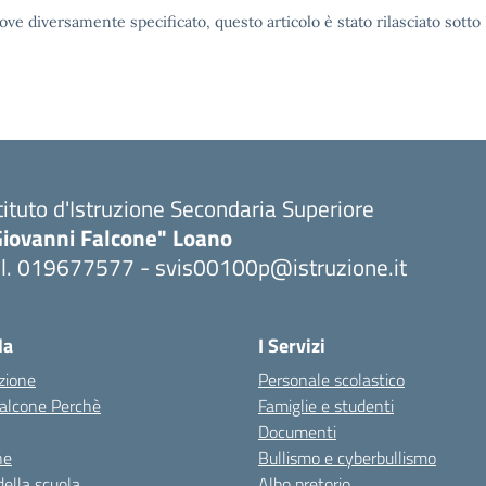
ove diversamente specificato, questo articolo è stato rilasciato sott
tituto d'Istruzione Secondaria Superiore
Giovanni Falcone" Loano
el. 019677577 - svis00100p@istruzione.it
Visita la pagina iniziale della scuola
la
I Servizi
zione
Personale scolastico
 Falcone Perchè
Famiglie e studenti
Documenti
ne
Bullismo e cyberbullismo
della scuola
Albo pretorio