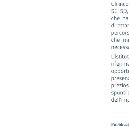
Gli inc
5E, 5D,
che ha
diretta
percors
che mi
necessa
L’Istit
riferim
opport
presen
prezio
spunti 
dell’imp
Pubblicat