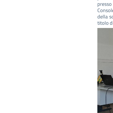
presso 
Consol
della so
titolo 