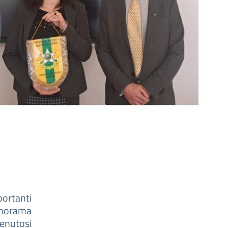
ortanti
anorama
tenutosi