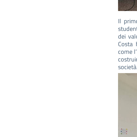
Il prim
student
dei val
Costa 
come l’
costrui
società