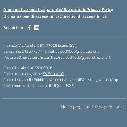
Amministrazione trasparente
Albo pretorio
Privacy Policy
Dichiarazione di accessibilità
Obiettivi di accessibilità
Seguici su:
Indirizzo:
Via Aurelia, 297, 17025 Loano (SV)
Centralino:
019677577
Email:
svis00100p@istruzione.it
Posta elettronica certificata (PEC):
svis00100p@pec.istruzione.it
Codice fiscale: 90035700096
Codice meccanografico:
SVIS00100P
Codice Indice delle Pubbliche Amministrazioni (IPA): istsc_svis00100p
Codice unico di fatturazione (CUF): UFUSX5
Idea e progetto di Designers Italia