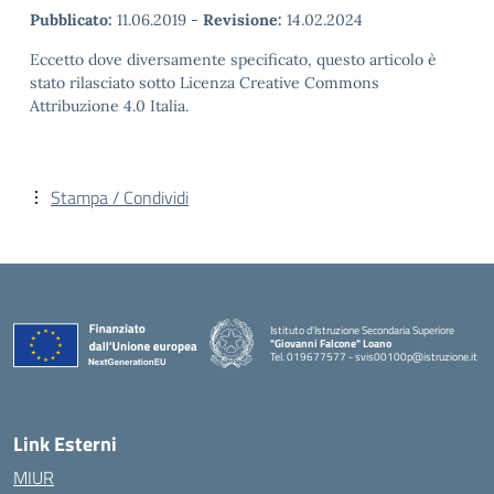
Pubblicato:
11.06.2019
-
Revisione:
14.02.2024
Eccetto dove diversamente specificato, questo articolo è
stato rilasciato sotto Licenza Creative Commons
Attribuzione 4.0 Italia.
Stampa / Condividi
Istituto d'Istruzione Secondaria Superiore
"Giovanni Falcone" Loano
Tel. 019677577 - svis00100p@istruzione.it
— Visita la pagina iniziale della scuola
Link Esterni
MIUR