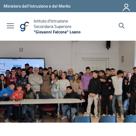
Vai ai contenuti
Vai al menu di navigazione
Vai al footer
Ministero dell'Istruzione e del Merito
Istituto d'Istruzione
Secondaria Superiore
"Giovanni Falcone" Loano
— Visita la pagina iniziale della scuola