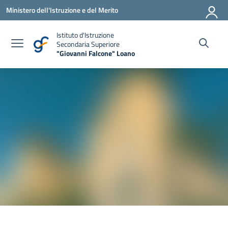
Vai ai contenuti
Vai al menu di navigazione
Vai al footer
Ministero dell'Istruzione e del Merito
Istituto d'Istruzione
Secondaria Superiore
"Giovanni Falcone" Loano
— Visita la pagina iniziale della scuola