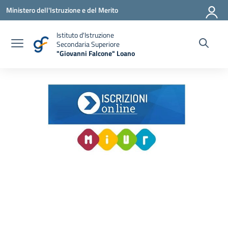
Vai ai contenuti
Vai al menu di navigazione
Vai al footer
Ministero dell'Istruzione e del Merito
Istituto d'Istruzione
Secondaria Superiore
"Giovanni Falcone" Loano
— Visita la pagina iniziale della scuola