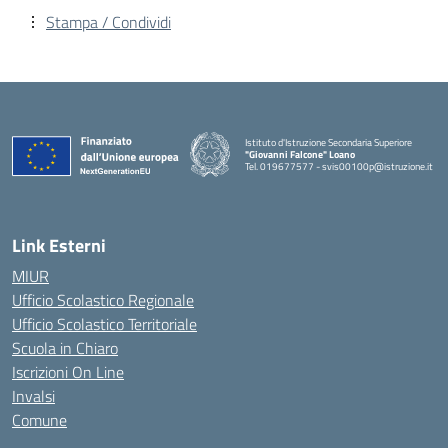
Stampa / Condividi
Istituto d'Istruzione Secondaria Superiore
"Giovanni Falcone" Loano
Tel. 019677577 - svis00100p@istruzione.it
— Visita la pagina iniziale della scuola
Link Esterni
MIUR
Ufficio Scolastico Regionale
Ufficio Scolastico Territoriale
Scuola in Chiaro
Iscrizioni On Line
Invalsi
Comune