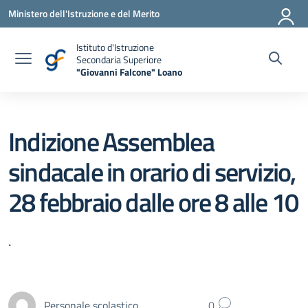
Vai ai contenuti
Vai al menu di navigazione
Vai al footer
Ministero dell'Istruzione e del Merito
Istituto d'Istruzione
Secondaria Superiore
"Giovanni Falcone" Loano
— Visita la pagina iniziale della scuola
Indizione Assemblea
sindacale in orario di servizio,
28 febbraio dalle ore 8 alle 10
.
Personale scolastico
0