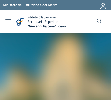
Vai ai contenuti
Vai al menu di navigazione
Vai al footer
Ministero dell'Istruzione e del Merito
Istituto d'Istruzione
Secondaria Superiore
"Giovanni Falcone" Loano
— Visita la pagina iniziale della scuola