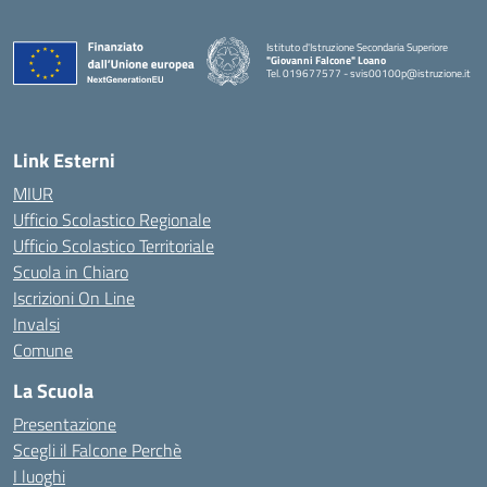
Istituto d'Istruzione Secondaria Superiore
"Giovanni Falcone" Loano
Tel. 019677577 - svis00100p@istruzione.it
— Visita la pagina iniziale della scuola
Link Esterni
MIUR
Ufficio Scolastico Regionale
Ufficio Scolastico Territoriale
Scuola in Chiaro
Iscrizioni On Line
Invalsi
Comune
La Scuola
Presentazione
Scegli il Falcone Perchè
I luoghi