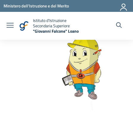
Vai ai contenuti
Vai al menu di navigazione
Vai al footer
Ministero dell'Istruzione e del Merito
Istituto d'Istruzione
Secondaria Superiore
"Giovanni Falcone" Loano
— Visita la pagina iniziale della scuola