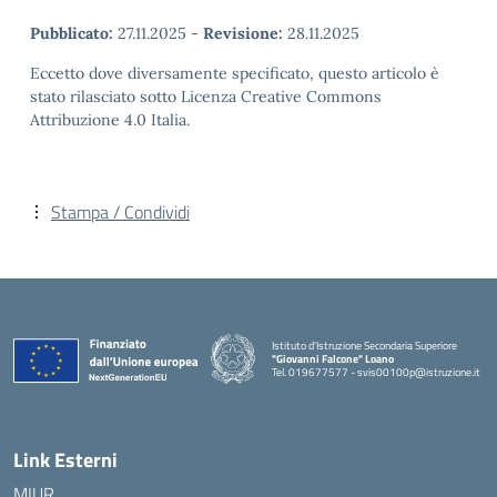
Pubblicato:
27.11.2025
-
Revisione:
28.11.2025
Eccetto dove diversamente specificato, questo articolo è
stato rilasciato sotto Licenza Creative Commons
Attribuzione 4.0 Italia.
Stampa / Condividi
Istituto d'Istruzione Secondaria Superiore
"Giovanni Falcone" Loano
Tel. 019677577 - svis00100p@istruzione.it
— Visita la pagina iniziale della scuola
Link Esterni
MIUR