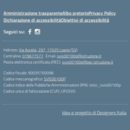
Amministrazione trasparente
Albo pretorio
Privacy Policy
Dichiarazione di accessibilità
Obiettivi di accessibilità
Seguici su:
Indirizzo:
Via Aurelia, 297, 17025 Loano (SV)
Centralino:
019677577
Email:
svis00100p@istruzione.it
Posta elettronica certificata (PEC):
svis00100p@pec.istruzione.it
Codice fiscale: 90035700096
Codice meccanografico:
SVIS00100P
Codice Indice delle Pubbliche Amministrazioni (IPA): istsc_svis00100p
Codice unico di fatturazione (CUF): UFUSX5
Idea e progetto di Designers Italia