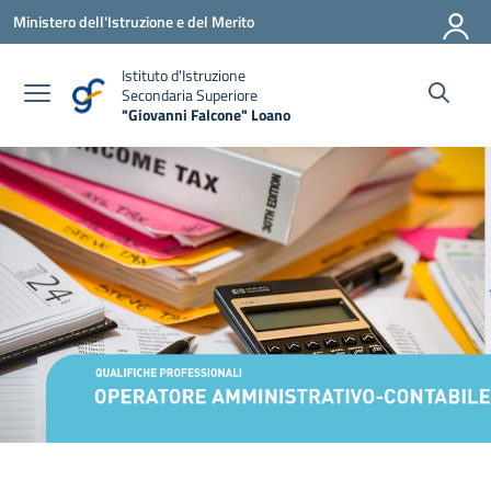
Vai ai contenuti
Vai al menu di navigazione
Vai al footer
Ministero dell'Istruzione e del Merito
Istituto d'Istruzione
Secondaria Superiore
"Giovanni Falcone" Loano
— Visita la pagina iniziale della scuola