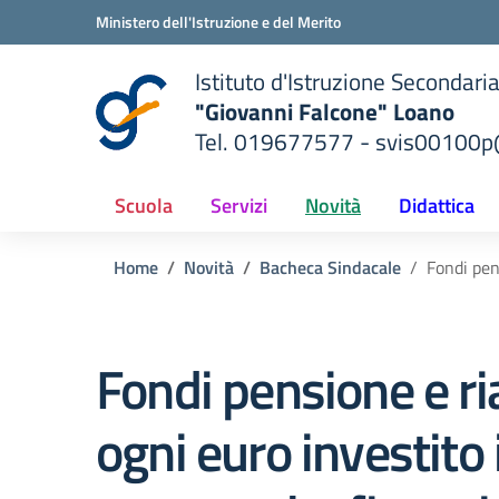
Vai ai contenuti
Vai al menu di navigazione
Vai al footer
Ministero dell'Istruzione e del Merito
Istituto d'Istruzione Secondari
"Giovanni Falcone" Loano
Tel. 019677577 - svis00100p@
— Visita la pagina iniziale del
ella scuola
Scuola
Servizi
Novità
Didattica
Home
Novità
Bacheca Sindacale
Fondi pen
Fondi pensione e r
ogni euro investito 