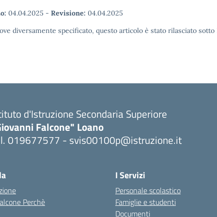
o:
04.04.2025
-
Revisione:
04.04.2025
ove diversamente specificato, questo articolo è stato rilasciato sott
tituto d'Istruzione Secondaria Superiore
Giovanni Falcone" Loano
el. 019677577 - svis00100p@istruzione.it
Visita la pagina iniziale della scuola
la
I Servizi
zione
Personale scolastico
 Falcone Perchè
Famiglie e studenti
Documenti