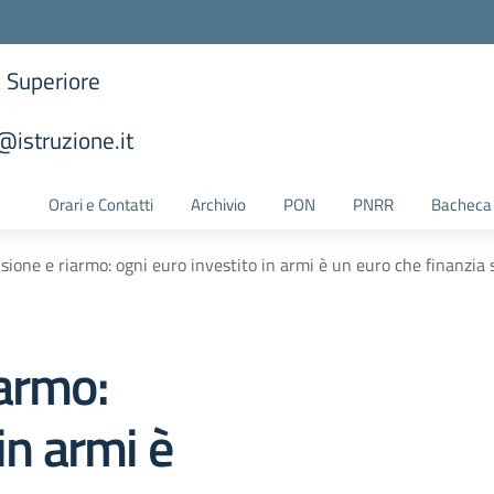
a Superiore
istruzione.it
la scuola
Orari e Contatti
Archivio
PON
PNRR
Bacheca 
sione e riarmo: ogni euro investito in armi è un euro che finanzia
iarmo:
in armi è