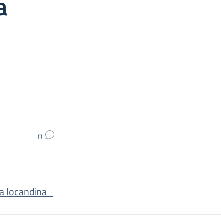
a
0
la locandina_