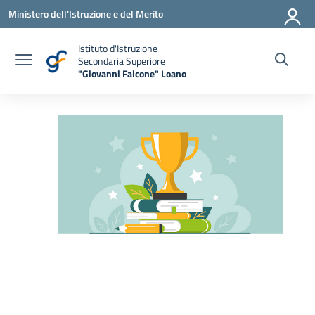
Vai ai contenuti
Vai al menu di navigazione
Vai al footer
Ministero dell'Istruzione e del Merito
Istituto d'Istruzione
Secondaria Superiore
"Giovanni Falcone" Loano
— Visita la pagina iniziale della scuola