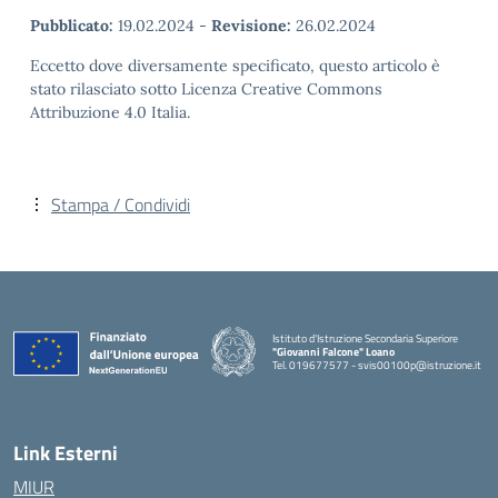
Pubblicato:
19.02.2024
-
Revisione:
26.02.2024
Eccetto dove diversamente specificato, questo articolo è
stato rilasciato sotto Licenza Creative Commons
Attribuzione 4.0 Italia.
Stampa / Condividi
Istituto d'Istruzione Secondaria Superiore
"Giovanni Falcone" Loano
Tel. 019677577 - svis00100p@istruzione.it
— Visita la pagina iniziale della scuola
Link Esterni
MIUR