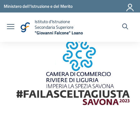
Vai ai contenuti
Vai al menu di navigazione
Vai al footer
Ministero dell'Istruzione e del Merito
Istituto d'Istruzione
Secondaria Superiore
"Giovanni Falcone" Loano
— Visita la pagina iniziale della scuola