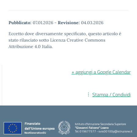
Pubblicato:
07.01.2026
-
Revisione:
04.03.2026
Eccetto dove diversamente specificato, questo articolo è
stato rilasciato sotto Licenza Creative Commons
Attribuzione 4.0 Italia.
+ aggiungi a Google Calendar
Stampa / Condividi
Istituto d'Istruzione Secondaria Superiore
"Giovanni Falcone" Loano
Tel. 019677577 - svis00100p@istruzione.it
— Visita la pagina iniziale della scuola