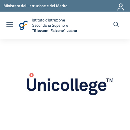
Vai ai contenuti
Vai al menu di navigazione
Vai al footer
Ministero dell'Istruzione e del Merito
Istituto d'Istruzione
Secondaria Superiore
"Giovanni Falcone" Loano
— Visita la pagina iniziale della scuola