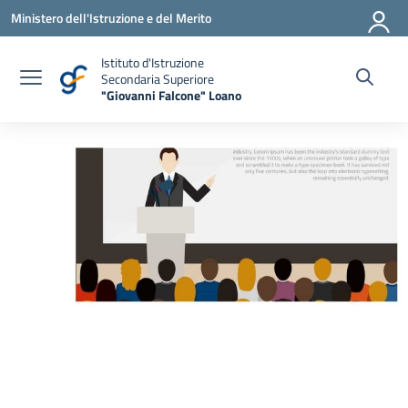
Vai ai contenuti
Vai al menu di navigazione
Vai al footer
Ministero dell'Istruzione e del Merito
Istituto d'Istruzione
Secondaria Superiore
"Giovanni Falcone" Loano
— Visita la pagina iniziale della scuola