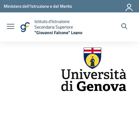
Vai ai contenuti
Vai al menu di navigazione
Vai al footer
Ministero dell'Istruzione e del Merito
Istituto d'Istruzione
Secondaria Superiore
"Giovanni Falcone" Loano
— Visita la pagina iniziale della scuola