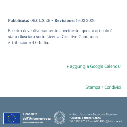
Pubblicato:
06.01.2026
-
Revisione:
19.03.2026
Eccetto dove diversamente specificato, questo articolo è
stato rilasciato sotto Licenza Creative Commons
Attribuzione 4.0 Italia.
+ aggiungi a Google Calendar
Stampa / Condividi
Istituto d'Istruzione Secondaria Superiore
"Giovanni Falcone" Loano
Tel. 019677577 - svis00100p@istruzione.it
— Visita la pagina iniziale della scuola