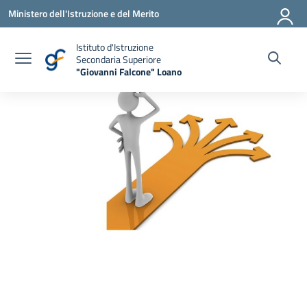
Vai ai contenuti
Vai al menu di navigazione
Vai al footer
Ministero dell'Istruzione e del Merito
Istituto d'Istruzione
Secondaria Superiore
"Giovanni Falcone" Loano
— Visita la pagina iniziale della scuola