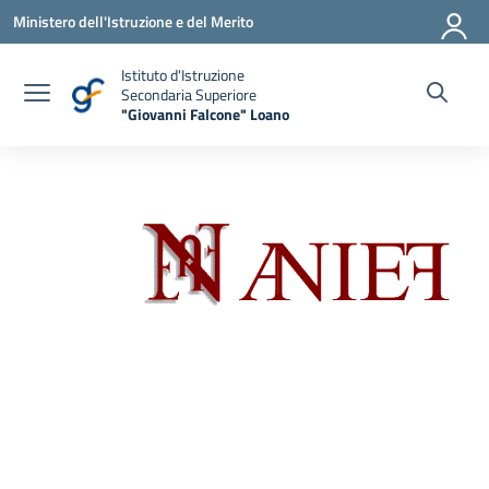
Vai ai contenuti
Vai al menu di navigazione
Vai al footer
Ministero dell'Istruzione e del Merito
Istituto d'Istruzione
Secondaria Superiore
"Giovanni Falcone" Loano
— Visita la pagina iniziale della scuola