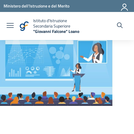
Vai ai contenuti
Vai al menu di navigazione
Vai al footer
Ministero dell'Istruzione e del Merito
Istituto d'Istruzione
Secondaria Superiore
"Giovanni Falcone" Loano
— Visita la pagina iniziale della scuola