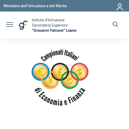
Vai ai contenuti
Vai al menu di navigazione
Vai al footer
Ministero dell'Istruzione e del Merito
Istituto d'Istruzione
Secondaria Superiore
"Giovanni Falcone" Loano
— Visita la pagina iniziale della scuola