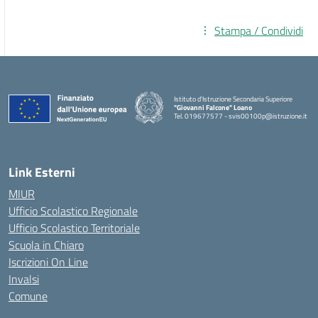
Stampa / Condividi
Istituto d'Istruzione Secondaria Superiore
"Giovanni Falcone" Loano
Tel. 019677577 - svis00100p@istruzione.it
— Visita la pagina iniziale della scuola
Link Esterni
MIUR
Ufficio Scolastico Regionale
Ufficio Scolastico Territoriale
Scuola in Chiaro
Iscrizioni On Line
Invalsi
Comune