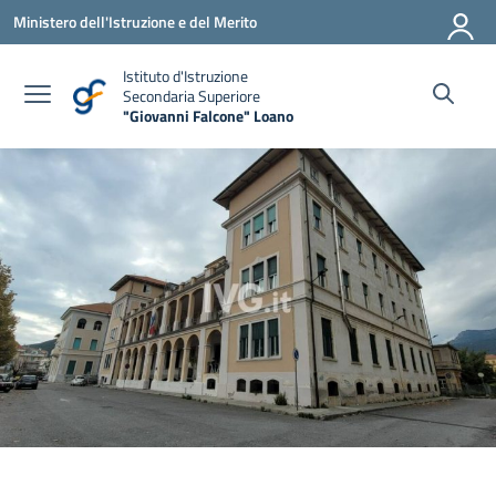
Vai ai contenuti
Vai al menu di navigazione
Vai al footer
Ministero dell'Istruzione e del Merito
Istituto d'Istruzione
Secondaria Superiore
"Giovanni Falcone" Loano
— Visita la pagina iniziale della scuola