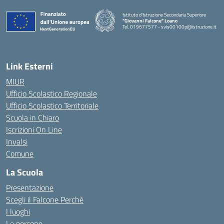
Istituto d'Istruzione Secondaria Superiore
"Giovanni Falcone" Loano
Tel. 019677577 - svis00100p@istruzione.it
— Visita la pagina iniziale della scuola
Link Esterni
MIUR
Ufficio Scolastico Regionale
Ufficio Scolastico Territoriale
Scuola in Chiaro
Iscrizioni On Line
Invalsi
Comune
La Scuola
Presentazione
Scegli il Falcone Perchè
I luoghi
Le persone