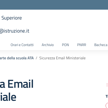
a Superiore
istruzione.it
la scuola
Orari e Contatti
Archivio
PON
PNRR
Bacheca 
arte della scuola ATA
Sicurezza Email Ministeriale
a Email
iale
T