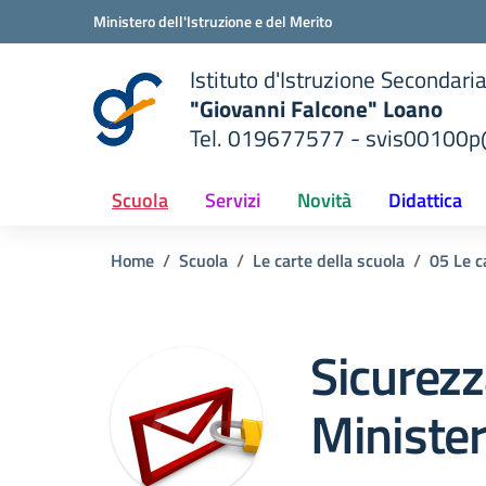
Vai ai contenuti
Vai al menu di navigazione
Vai al footer
Ministero dell'Istruzione e del Merito
Istituto d'Istruzione Secondari
"Giovanni Falcone" Loano
Tel. 019677577 - svis00100p@
— Visita la pagina iniziale del
ella scuola
Scuola
Servizi
Novità
Didattica
Home
Scuola
Le carte della scuola
05 Le c
Sicurezz
Minister