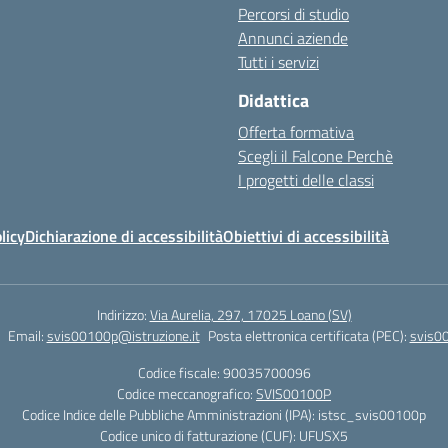
Percorsi di studio
Annunci aziende
Tutti i servizi
Didattica
Offerta formativa
Scegli il Falcone Perchè
I progetti delle classi
licy
Dichiarazione di accessibilità
Obiettivi di accessibilità
Indirizzo:
Via Aurelia, 297, 17025 Loano (SV)
Email:
svis00100p@istruzione.it
Posta elettronica certificata (PEC):
svis00
Codice fiscale: 90035700096
Codice meccanografico:
SVIS00100P
Codice Indice delle Pubbliche Amministrazioni (IPA): istsc_svis00100p
Codice unico di fatturazione (CUF): UFUSX5