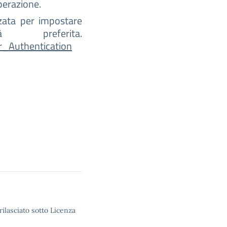
perazione.
zzata per impostare
preferita.
r_Authentication
rilasciato sotto Licenza