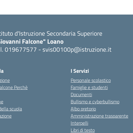
tituto d'Istruzione Secondaria Superiore
Giovanni Falcone" Loano
el. 019677577 - svis00100p@istruzione.it
Visita la pagina iniziale della scuola
la
I Servizi
zione
Personale scolastico
 Falcone Perchè
Famiglie e studenti
Documenti
ne
Bullismo e cyberbullismo
della scuola
Albo pretorio
azione
Amministrazione trasparente
Interpelli
Libri di testo