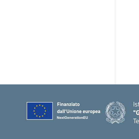
Is
"
T
— 