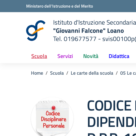
Vai ai contenuti
Vai al menu di navigazione
Vai al footer
Ministero dell'Istruzione e del Merito
Istituto d'Istruzione Secondari
"Giovanni Falcone" Loano
Tel. 019677577 - svis00100p@
— Visita la pagina iniziale del
ella scuola
Scuola
Servizi
Novità
Didattica
Home
Scuola
Le carte della scuola
05 Le c
CODICE 
DIPENDE