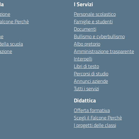
la
I Servizi
zione
Personale scolastico
 Falcone Perchè
Famiglie e studenti
Documenti
ne
Bullismo e cyberbullismo
della scuola
Albo pretorio
azione
Amministrazione trasparente
Interpelli
Libri di testo
Percorsi di studio
Annunci aziende
Tutti i servizi
Didattica
Offerta formativa
Scegli il Falcone Perchè
I progetti delle classi