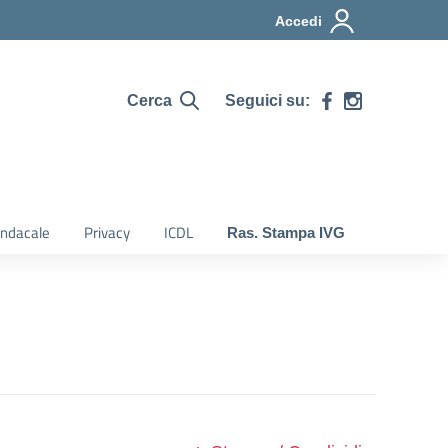
Accedi
Seguici su:
Cerca
indacale
Privacy
ICDL
Ras. Stampa IVG