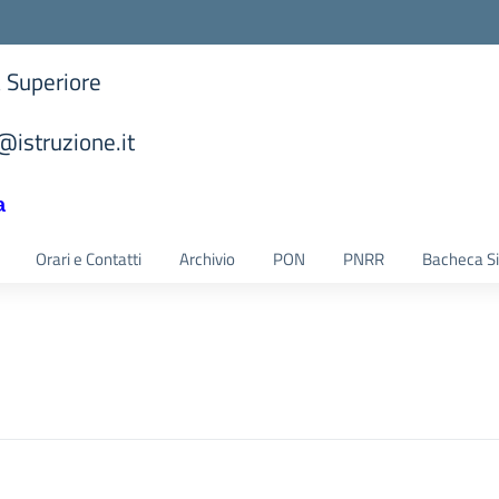
a Superiore
istruzione.it
la scuola
a
Orari e Contatti
Archivio
PON
PNRR
Bacheca S