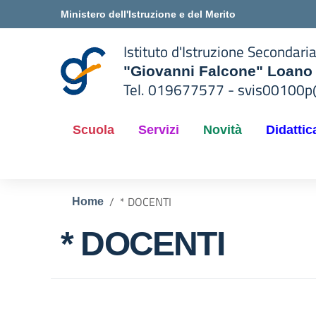
Vai ai contenuti
Vai al menu di navigazione
Vai al footer
Ministero dell'Istruzione e del Merito
Istituto d'Istruzione Secondari
"Giovanni Falcone" Loano
Tel. 019677577 - svis00100p@
— Visita la pagina iniziale del
ella scuola
Scuola
Servizi
Novità
Didattic
* DOCENTI
Home
* DOCENTI