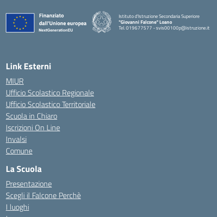
Istituto d'Istruzione Secondaria Superiore
"Giovanni Falcone" Loano
Tel. 019677577 - svis00100p@istruzione.it
— Visita la pagina iniziale della scuola
Link Esterni
MIUR
Ufficio Scolastico Regionale
Ufficio Scolastico Territoriale
Scuola in Chiaro
Iscrizioni On Line
Invalsi
Comune
La Scuola
Presentazione
Scegli il Falcone Perchè
I luoghi