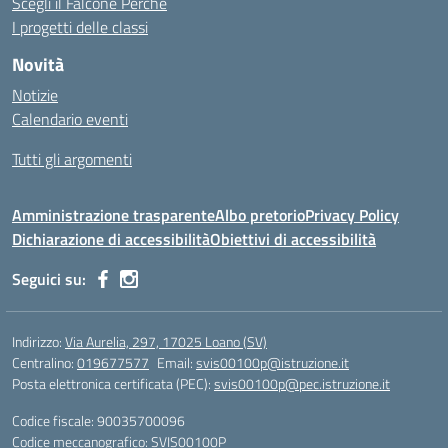
Scegli il Falcone Perchè
I progetti delle classi
Novità
Notizie
Calendario eventi
Tutti gli argomenti
Amministrazione trasparente
Albo pretorio
Privacy Policy
Dichiarazione di accessibilità
Obiettivi di accessibilità
Seguici su:
Indirizzo:
Via Aurelia, 297, 17025 Loano (SV)
Centralino:
019677577
Email:
svis00100p@istruzione.it
Posta elettronica certificata (PEC):
svis00100p@pec.istruzione.it
Codice fiscale: 90035700096
Codice meccanografico:
SVIS00100P