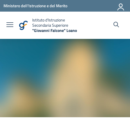
Vai ai contenuti
Vai al menu di navigazione
Vai al footer
Ministero dell'Istruzione e del Merito
Istituto d'Istruzione
Secondaria Superiore
"Giovanni Falcone" Loano
— Visita la pagina iniziale della scuola