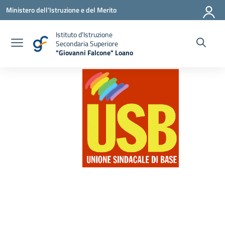
Vai ai contenuti
Vai al menu di navigazione
Vai al footer
Ministero dell'Istruzione e del Merito
Istituto d'Istruzione
Secondaria Superiore
"Giovanni Falcone" Loano
— Visita la pagina iniziale della scuola