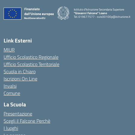
Istituto d'Istruzione Secondaria Superiore
"Giovanni Falcone" Loano
Tel. 019677577 - svis00100p@istruzione.it
— Visita la pagina iniziale della scuola
Link Esterni
MIUR
Ufficio Scolastico Regionale
Ufficio Scolastico Territoriale
Scuola in Chiaro
Iscrizioni On Line
Invalsi
Comune
La Scuola
Presentazione
Scegli il Falcone Perchè
I luoghi