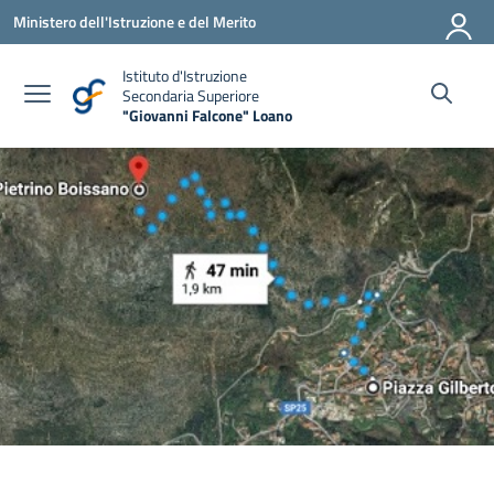
Vai ai contenuti
Vai al menu di navigazione
Vai al footer
Ministero dell'Istruzione e del Merito
Istituto d'Istruzione
Secondaria Superiore
"Giovanni Falcone" Loano
— Visita la pagina iniziale della scuola