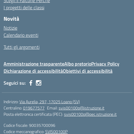
Scegli il Falcone Perchè
I progetti delle classi
Novità
Notizie
Calendario eventi
Tutti gli argomenti
Amministrazione trasparente
Albo pretorio
Privacy Policy
Dichiarazione di accessibilità
Obiettivi di accessibilità
Seguici su:
Indirizzo:
Via Aurelia, 297, 17025 Loano (SV)
Centralino:
019677577
Email:
svis00100p@istruzione.it
Posta elettronica certificata (PEC):
svis00100p@pec.istruzione.it
Codice fiscale: 90035700096
Codice meccanografico:
SVIS00100P