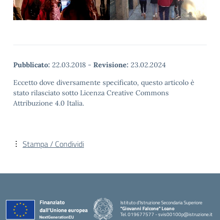
Pubblicato:
22.03.2018
-
Revisione:
23.02.2024
Eccetto dove diversamente specificato, questo articolo è
stato rilasciato sotto Licenza Creative Commons
Attribuzione 4.0 Italia.
Stampa / Condividi
Istituto d'Istruzione Secondaria Superiore
"Giovanni Falcone" Loano
Tel. 019677577 - svis00100p@istruzione.it
— Visita la pagina iniziale della scuola