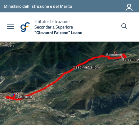
Vai ai contenuti
Vai al menu di navigazione
Vai al footer
Ministero dell'Istruzione e del Merito
Istituto d'Istruzione
Secondaria Superiore
"Giovanni Falcone" Loano
— Visita la pagina iniziale della scuola