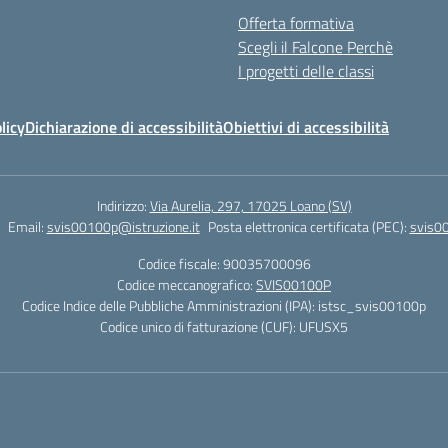
Offerta formativa
Scegli il Falcone Perchè
I progetti delle classi
licy
Dichiarazione di accessibilità
Obiettivi di accessibilità
Indirizzo:
Via Aurelia, 297, 17025 Loano (SV)
Email:
svis00100p@istruzione.it
Posta elettronica certificata (PEC):
svis00
Codice fiscale: 90035700096
Codice meccanografico:
SVIS00100P
Codice Indice delle Pubbliche Amministrazioni (IPA): istsc_svis00100p
Codice unico di fatturazione (CUF): UFUSX5