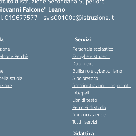
tituto d'Istruzione Secondaria Superiore
Giovanni Falcone" Loano
el. 019677577 - svis00100p@istruzione.it
Visita la pagina iniziale della scuola
la
I Servizi
zione
Personale scolastico
 Falcone Perchè
Famiglie e studenti
Documenti
ne
Bullismo e cyberbullismo
della scuola
Albo pretorio
azione
Amministrazione trasparente
Interpelli
Libri di testo
Percorsi di studio
Annunci aziende
Tutti i servizi
Didattica