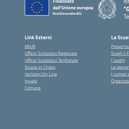
Is
"
T
— 
Link Esterni
La Scuo
MIUR
Presenta
Ufficio Scolastico Regionale
Scegli il
Ufficio Scolastico Territoriale
I luoghi
Scuola in Chiaro
Le perso
Iscrizioni On Line
I numeri 
Invalsi
Organizz
Comune