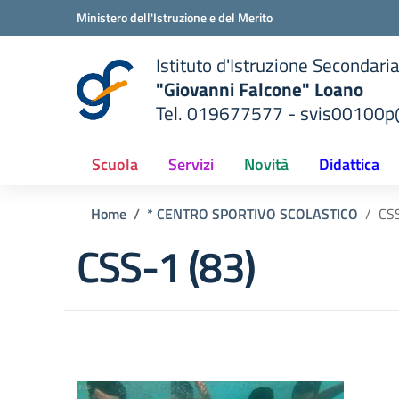
Vai ai contenuti
Vai al menu di navigazione
Vai al footer
Ministero dell'Istruzione e del Merito
Istituto d'Istruzione Secondari
"Giovanni Falcone" Loano
Tel. 019677577 - svis00100p@
— Visita la pagina iniziale del
ella scuola
Scuola
Servizi
Novità
Didattica
Home
* CENTRO SPORTIVO SCOLASTICO
CSS
CSS-1 (83)