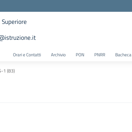
a Superiore
istruzione.it
la scuola
Orari e Contatti
Archivio
PON
PNRR
Bacheca 
-1 (83)