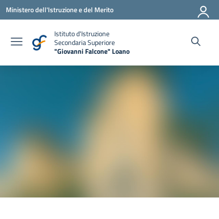
Vai ai contenuti
Vai al menu di navigazione
Vai al footer
Ministero dell'Istruzione e del Merito
Istituto d'Istruzione
Secondaria Superiore
"Giovanni Falcone" Loano
— Visita la pagina iniziale della scuola