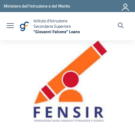
Vai ai contenuti
Vai al menu di navigazione
Vai al footer
Ministero dell'Istruzione e del Merito
Istituto d'Istruzione
Secondaria Superiore
"Giovanni Falcone" Loano
— Visita la pagina iniziale della scuola