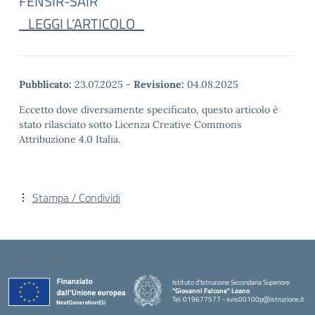
FENSIR-SAIR
_LEGGI L’ARTICOLO_
Pubblicato:
23.07.2025
-
Revisione:
04.08.2025
Eccetto dove diversamente specificato, questo articolo è
stato rilasciato sotto Licenza Creative Commons
Attribuzione 4.0 Italia.
Stampa / Condividi
Istituto d'Istruzione Secondaria Superiore
"Giovanni Falcone" Loano
Tel. 019677577 - svis00100p@istruzione.it
— Visita la pagina iniziale della scuola