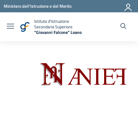
Vai ai contenuti
Vai al menu di navigazione
Vai al footer
Ministero dell'Istruzione e del Merito
Istituto d'Istruzione
Secondaria Superiore
"Giovanni Falcone" Loano
— Visita la pagina iniziale della scuola