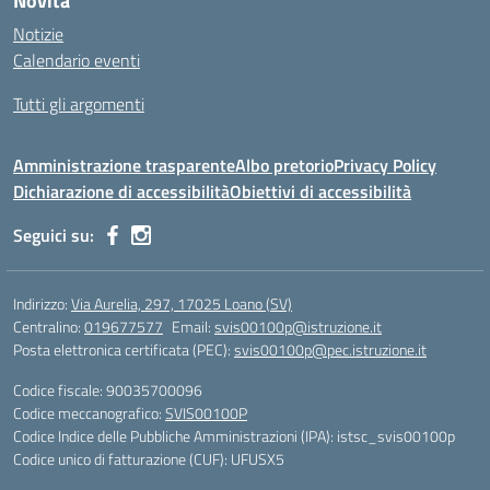
Novità
Notizie
Calendario eventi
Tutti gli argomenti
Amministrazione trasparente
Albo pretorio
Privacy Policy
Dichiarazione di accessibilità
Obiettivi di accessibilità
Seguici su:
Indirizzo:
Via Aurelia, 297, 17025 Loano (SV)
Centralino:
019677577
Email:
svis00100p@istruzione.it
Posta elettronica certificata (PEC):
svis00100p@pec.istruzione.it
Codice fiscale: 90035700096
Codice meccanografico:
SVIS00100P
Codice Indice delle Pubbliche Amministrazioni (IPA): istsc_svis00100p
Codice unico di fatturazione (CUF): UFUSX5