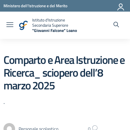
Vai ai contenuti
Vai al menu di navigazione
Vai al footer
Ministero dell'Istruzione e del Merito
Istituto d'Istruzione
Secondaria Superiore
"Giovanni Falcone" Loano
— Visita la pagina iniziale della scuola
Comparto e Area Istruzione e
Ricerca_ sciopero dell’8
marzo 2025
.
Personale scolastico
0