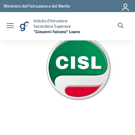
Vai ai contenuti
Vai al menu di navigazione
Vai al footer
Ministero dell'Istruzione e del Merito
Istituto d'Istruzione
Secondaria Superiore
"Giovanni Falcone" Loano
— Visita la pagina iniziale della scuola