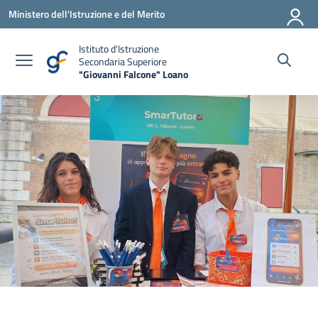
Vai ai contenuti
Vai al menu di navigazione
Vai al footer
Ministero dell'Istruzione e del Merito
Istituto d'Istruzione
Secondaria Superiore
"Giovanni Falcone" Loano
— Visita la pagina iniziale della scuola