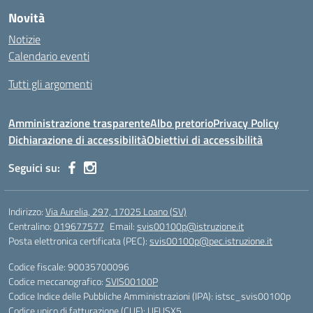
Novità
Notizie
Calendario eventi
Tutti gli argomenti
Amministrazione trasparente
Albo pretorio
Privacy Policy
Dichiarazione di accessibilità
Obiettivi di accessibilità
Seguici su:
Indirizzo:
Via Aurelia, 297, 17025 Loano (SV)
Centralino:
019677577
Email:
svis00100p@istruzione.it
Posta elettronica certificata (PEC):
svis00100p@pec.istruzione.it
Codice fiscale: 90035700096
Codice meccanografico:
SVIS00100P
Codice Indice delle Pubbliche Amministrazioni (IPA): istsc_svis00100p
Codice unico di fatturazione (CUF): UFUSX5