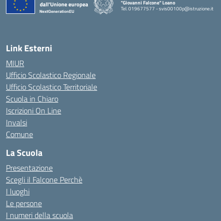
"Giovanni Falcone" Loano
Tel. 019677577 - svis00100p@istruzione.it
— Visita la pagina iniziale della scuola
Link Esterni
MIUR
Ufficio Scolastico Regionale
Ufficio Scolastico Territoriale
Scuola in Chiaro
Iscrizioni On Line
Invalsi
Comune
La Scuola
Presentazione
Scegli il Falcone Perchè
I luoghi
Le persone
I numeri della scuola