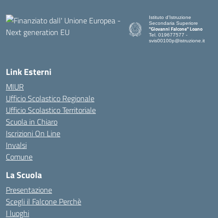
Istituto d'Istruzione
Secondaria Superiore
"Giovanni Falcone" Loano
Tel. 019677577 -
svis00100p@istruzione.it
— Visita la pagina iniziale dell
Link Esterni
MIUR
Ufficio Scolastico Regionale
Ufficio Scolastico Territoriale
Scuola in Chiaro
Iscrizioni On Line
Invalsi
Comune
La Scuola
Presentazione
Scegli il Falcone Perchè
I luoghi