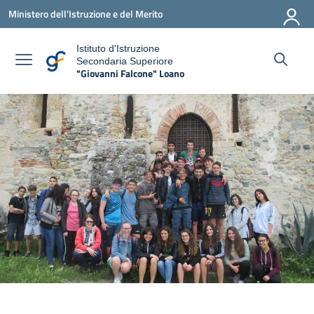
Vai ai contenuti
Vai al menu di navigazione
Vai al footer
Ministero dell'Istruzione e del Merito
Istituto d'Istruzione
Secondaria Superiore
"Giovanni Falcone" Loano
— Visita la pagina iniziale della scuola